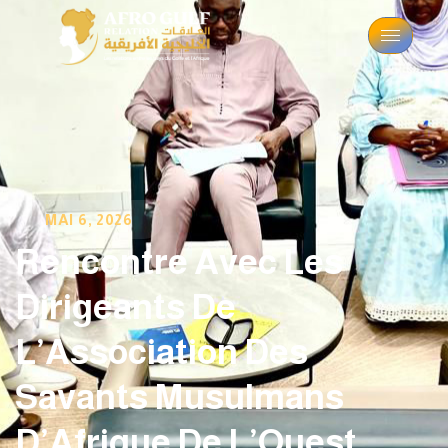
MAI 6, 2026
Rencontre Avec Les
Dirigeants De
L’Association Des
Savants Musulmans
D’Afrique De L’Ouest