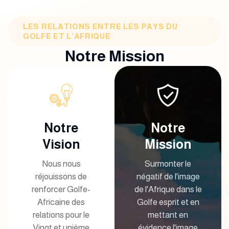
LES RELATIONS ENTRE LES PAYS DU
GOLFE ET L’AFRIQUE
Notre Mission
Notre
Notre
Vision
Mission
Nous nous
Surmonter le
réjouissons de
négatif de l'image
renforcer Golfe-
de l'Afrique dans le
Africaine des
Golfe esprit et en
relations pour le
mettant en
Vingt et unième
évidence l'image