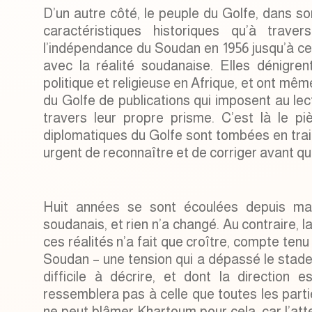
D’un autre côté, le peuple du Golfe, dans 
caractéristiques historiques qu’à trave
l’indépendance du Soudan en 1956 jusqu’à ce
avec la réalité soudanaise. Elles dénigren
politique et religieuse en Afrique, et ont mêm
du Golfe de publications qui imposent au lect
travers leur propre prisme. C’est là le pi
diplomatiques du Golfe sont tombées en trai
urgent de reconnaître et de corriger avant qu’i
Huit années se sont écoulées depuis ma
soudanais, et rien n’a changé. Au contraire, 
ces réalités n’a fait que croître, compte ten
Soudan – une tension qui a dépassé le stade
difficile à décrire, et dont la direction es
ressemblera pas à celle que toutes les parti
ne peut blâmer Khartoum pour cela, car l’att