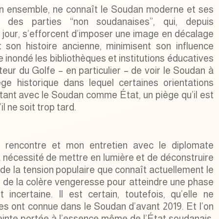
son ensemble, ne connaît le Soudan moderne et ses
rs des parties “non soudanaises”, qui, depuis
 jour, s’efforcent d’imposer une image en décalage
t son histoire ancienne, minimisent son influence
e inondé les bibliothèques et institutions éducatives
eur du Golfe – en particulier – de voir le Soudan à
ège historique dans lequel certaines orientations
tant avec le Soudan comme État, un piège qu’il est
l ne soit trop tard.
 rencontre et mon entretien avec le diplomate
la nécessité de mettre en lumière et de déconstruire
u de la tension populaire que connaît actuellement le
 de la colère vengeresse pour atteindre une phase
t incertaine. Il est certain, toutefois, qu’elle ne
es ont connue dans le Soudan d’avant 2019. Et l’on
einte portée à l’essence même de l’État soudanais,