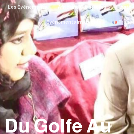
Les Événements
Africaine Caractères
Poste
Événements Instructifs
França
 Du Golfe Au