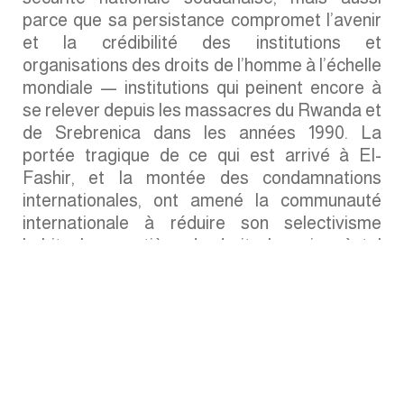
parce que sa persistance compromet l’avenir
et la crédibilité des institutions et
organisations des droits de l’homme à l’échelle
mondiale — institutions qui peinent encore à
se relever depuis les massacres du Rwanda et
de Srebrenica dans les années 1990. La
portée tragique de ce qui est arrivé à El-
Fashir, et la montée des condamnations
internationales, ont amené la communauté
internationale à réduire son selectivisme
habituel en matière de droits humains, à tel
point que l’expression «l’écho d’El-Fashir a
dépassé l’impact de Yelwa» (en référence à
Yelwa, l’une des villes nigérianes à population
chrétienne qui a subi certains des massacres
les plus sanglants en 2025) commence à
retentir même dans les enceintes des services
de sécurité américains.