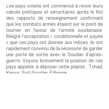
Les pays voisins ont commencé à revoir leurs
calculs politiques et sécuritaires après le flot
des rapports de renseignement confirmant
que les combats armés étaient sur le point de
tourner en faveur de l’armée soudanaise.
Malgré l’acceptation « conditionnelle et payée
» que ces pays ont donnée aux milices, ils ont
rapidement convenu de la nécessité de garder
une porte de sortie avec le Soudan d’après-
guerre. Voyons brièvement la position de ces
pays appelés à déposer cette plainte : Tchad,
Kenya, Sud-Soudan, Éthiopie.
Tchad : Le président tchadien Mahamat
Idriss Déby semble entouré des meilleures
opportunités, mais son problème est qu’il les
interrompt souvent, sans savoir s’il les
interrompt pour réfléchir, bien qu’il