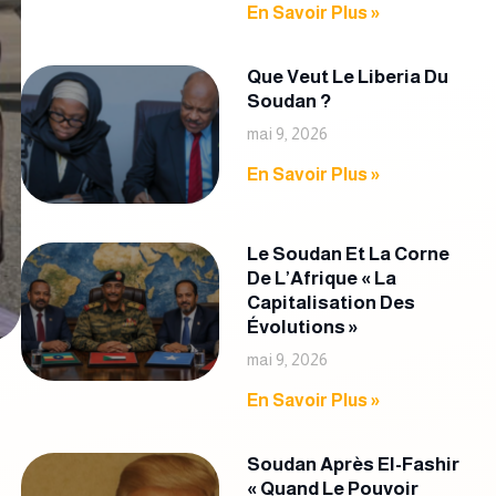
En Savoir Plus »
Que Veut Le Liberia Du
Soudan ?
mai 9, 2026
En Savoir Plus »
Le Soudan Et La Corne‭
‬de L’Afrique‭ « ‬la
Capitalisation Des
Évolutions‭ »‬
mai 9, 2026
En Savoir Plus »
Soudan Après El-Fashir
« Quand Le Pouvoir