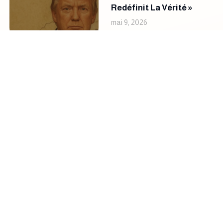
Redéfinit La Vérité »
mai 9, 2026
En Savoir Plus »
r
ué
3
s
ts
ue
ix
nt
t
és
er
er