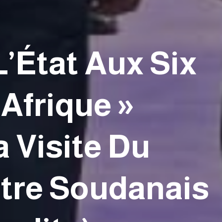
L’État Aux Six
’Afrique »
a Visite Du
stre Soudanais