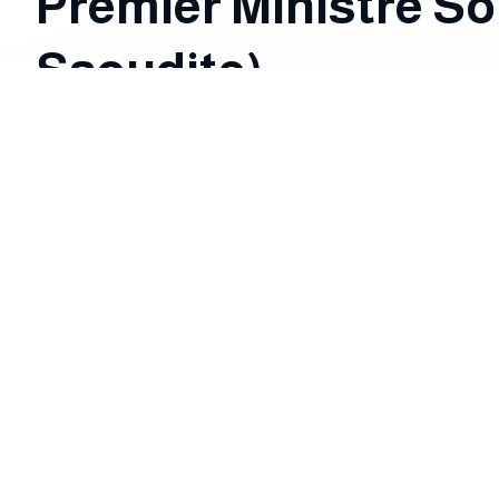
Premier Ministre S
Saoudite)
L’ensemble des dirigeants politiques du Gol
essentiel pour le renforcement de la diplomatie
dès 2006 à consolider la présence du Golfe dan
et 2008, la dynamique diplomatique du Golfe à
africains. Ce rôle a favorisé le développement 
du Golfe s’appuient désormais pour renforcer l
mentionnent certaines académies françaises à ce
portes vers l’Afrique ».
La visite du Premier ministre soudanais, le Dr 
où Khartoum est parvenue à exporter sa vision
s’est forgé sa propre lecture des évolutions à v
de traduction de leur perception d’un Soudan de
explicitement – sur le fait que l’institution mi