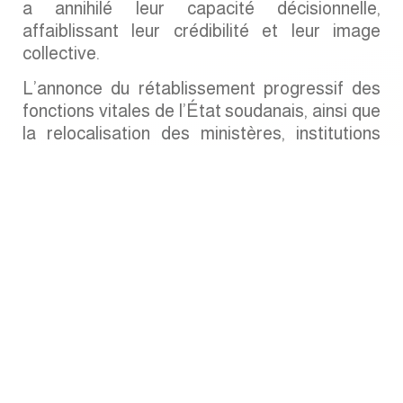
a annihilé leur capacité décisionnelle,
affaiblissant leur crédibilité et leur image
collective.
L’annonce du rétablissement progressif des
fonctions vitales de l’État soudanais, ainsi que
la relocalisation des ministères, institutions
publiques et secteur privé à Khartoum, en
parallèle à la formation du nouveau
gouvernement dirigé par le Premier ministre
Dr. Kamel Idriss, a suscité une série
d’interprétations divergentes dans les pays
voisins. Néanmoins, ces capitales s’accordent
sur un point : l’armée soudanaise a instauré,
depuis 2023, un nouvel équilibre sécuritaire et
de renseignement, qui modifiera sans
conteste la vision géopolitique de Khartoum
dans sa région. Depuis une perspective