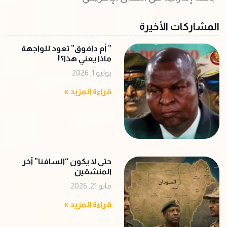
المشاركات الأخيرة
‏” أم دافوق” تعود للواجهة
ماذا يعني هذا؟!
يوليو 1, 2026
قراءة المزيد »
حتى لا يكون “السافنا” آخر
المنشقين
مايو 21, 2026
قراءة المزيد »