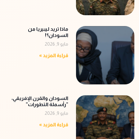
ماذا تريد ليبيريا من
السودان؟!
مايو 9, 2026
قراءة المزيد »
‬‭”‬رأسملة‭ ‬التطورات‭”‬
مايو 9, 2026
قراءة المزيد »