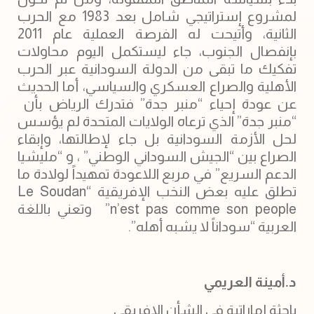
لمشروع إستراتيجي شامل بعد 1983 مع الحرب
الثانية، وأتيحت له الفرصة العملية عام 2011
بإنفصال الجنوب، جاء ليستكمل اليوم محاولات
تفكيك ما تبقى من الدولة السودانية عبر الحرب
الأهلية والصراع العسكري والسياسي، أما الحديث
عن عودة إحياء “منبر جدة” فتدرك الرياض بأن
“منبر جدة” الذي ترعاه الولايات المتحدة لم يؤسس
لحل الأزمة السودانية بل جاء لإطالتها، وإبقاء
الصراع بين “الجيش السوداني الوطني” ، و “مليشيا
الدعم السريع” في مربع اللاعودة تمهيداً لولادة ما
تطلق عليه بعض النخب الإفريقية “Le Soudan
n’est pas comme son people” وتعني باللغة
العربية “سوداناً لا يشبه أهله”.
د.أمينة العريمي
باحثة إماراتية في الشأن الإفريقي