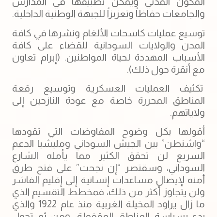
المكون المدني ويمكن تطبيقها في المدارس
والجامعات حفاظاً وتعزبزاً للجبهة الوطنية الداخلية.
توسيع عمليات كاسحات الألغام ونشرها في كافة
المدن والولايات السودانية للقضاء على كافة
الأسباب المهددة لحياة المواطنين. (إبرام تعاون
مع أنقرة حول ذلك).
تكثيف العمليات العسكرية وتوسيع رقعة
المناطق المحررة خاصة مع عودة النازحين إلى
ولاياتهم.
أقولها بكل وضوح المفاوضات التي تقودها
“واشنطن” بين الجيش السوداني ومليشيا الدعم
السريع لن تحقق الكثير مما يأمله الشارع
السوداني، وسقتصر “إن نجحت” على فتح طرق
أمنه لإيصال مساعدات إنسانية إلى إقليم الفاشر
ولن يتجاوز أكثر من ذلك، فمخطط التقسيم الذي
ما زال يراود المخيلة الغربية منذ عام 1922 والذي
بدء بسياسة المناطق المقفولة، ومن ثم تحول