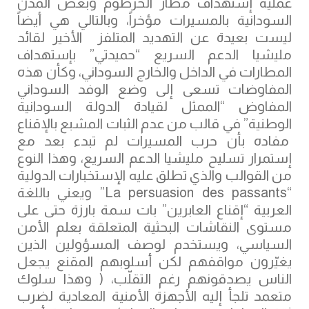
عملية إستهداف مطار الخرطوم وبعض المدن
السودانية بالمسيرات مؤخراً، وبالتالي هي أيضاً
ليست بعيدة عن التهديد المتلفز الأخير لقائد
مليشيا الدعم السريع “حميدتي” بإستهداف
المطارات في الداخل والخارج السوداني، وكأن هذه
المفاوضات تسعى إلى وضع الوفد السوداني
المفاوض “الممثل لقيادة الدولة السودانية
الوطنية” في قالب من عدم الثبات المشبع بالإقناع
مفاده بأن حرب المسيرات لم تبدء بعد مع
إستمرار تسليح مليشيا الدعم السريع، وهذا النوع
من القوالب والذي تطلق عليه الإستخبارات الدولية
“La persuasion des passants” ويعني باللغة
العربية “إقناع العابرين” بات سمة بارزة حتى على
مستوى النقاشات البحثية المتعلقة بعلم الأمن
السياسي، ويستخدم لوصف المسؤولين الذين
يغيّرون مواقفهم لكن أسلوبهم المقنع يجعل
الناس يصدقونهم رغم التقلّب، ( وهذا سلوك
متعمد تلجأ إليه الأجهزة الأمنية المعادية لضرب