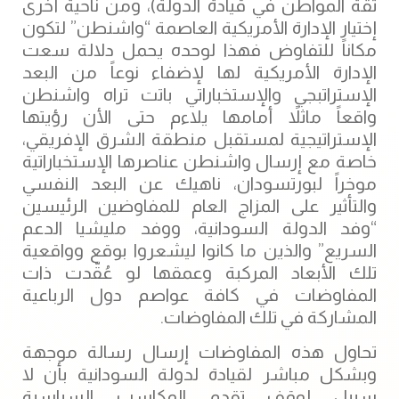
ثقة المواطن في قيادة الدولة)، ومن ناحية أخرى
إختيار الإدارة الأمريكية العاصمة “واشنطن” لتكون
مكاناً للتفاوض فهذا لوحده يحمل دلالة سعت
الإدارة الأمريكية لها لإضفاء نوعاً من البعد
الإستراتبجي والإستخباراتي باتت تراه واشنطن
واقعاً ماثلاً أمامها يلاءم حتى الأن رؤيتها
الإستراتيجية لمستقبل منطقة الشرق الإفريقي،
خاصة مع إرسال واشنطن عناصرها الإستخباراتية
موخراً لبورتسودان، ناهيك عن البعد النفسي
والتأثير على المزاج العام للمفاوضين الرئيسين
“وفد الدولة السودانية، ووفد مليشيا الدعم
السريع” والذين ما كانوا ليشعروا بوقع وواقعية
تلك الأبعاد المركبة وعمقها لو عُقّدت ذات
المفاوضات في كافة عواصم دول الرباعية
المشاركة في تلك المفاوضات.
تحاول هذه المفاوضات إرسال رسالة موجهة
وبشكل مباشر لقيادة لدولة السودانية بأن لا
سبيل لوقف تقدم المكاسب السياسية