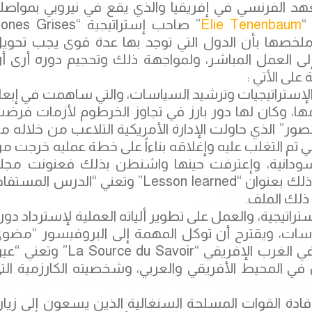
ة “IFRI” التعاون مع المعهد الفرنسي في إفريقيا والذي يقع في نيروبي بمواصل
“
Elie Tenenbaum
” صاحب إستراتيجية “es Grises
رة”، وملخصها بأن الدول التي توجد بها عدة قوى يجب تحوي
إلى العمل المباشر، ولمواجهة ذلك وتحجيم دوره أرى أ
على الأتي :
لإستراتيجيات وترشيد السياسات، والتي ساهمت في إبعا
، وكان لها دور بارز في تجاوز الخرطوم لأزمات فرض
صور” الذي حاولت الإدارة الأمريكية التلاعب من خلاله م
 تم التغلب عليه وإغلاقه بناءاً على خطة عمليه خرجت م
ة السودانية، وإعترفت حينها واشنطن بذلك فعنونت مجل
“National Review” الأمريكية صفحتها الأولى حول ذلك بعنوان “Lesson learned” وتعني “الدرس المس
ذلك الملف.
راتيجية، والعمل على تطوير ألياته العملية لإسترداد دور
اسات، ويقترح أن توكل المهمة إلى البروفيسور “مضو
الترابي”، والذي تطلق عليه بعض النخب السياسية في الغرب الإفريقي “La Source du Savoir” 
في المحيط الأفريقي والعربي، وشخصيته الكارزمية الت
ادة القوات المسلحة السنغالية الذين يسعون إلى زيار