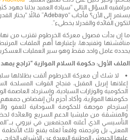
مرافقيه السؤال التالي “سيادة العميد بذلنا جهود كث
يستمر إلى الأن؟ فأجاب “o
لتكون القائدة والقدرلا يخطىء”.
ما إن بدأت فصول معركة الخرطوم تقترب من نهايت
مناقشتها وتفنيدها، بإعتبارها أهم الملفات المرتب
يحدده عامل واحد فقط وهو سير العمليات العسكرية 
الملف الأول: حكومة السلام الموازية “تراجع يمهد 
لا شك أن معركة الخرطوم ألقت بظلالها سلبا
إعلانها إبريل المقبل، فنجاح القوات المسلحة ال
الحكومية والوزارات السيادية، وإسترداد العاصمة الوط
حكومتها الموازية، وأكاد أجزم بأن إنفضاض جمعهم و
إسترحام موجهة للحكومة السودانية للعفو والص
والمنشقة من مليشيا الدعم السريع والعائدة لحض
التأسيسي الذي أعلنه المجتمعين في نيروبي بــ”
المعنى، بل وترجمته واقعاً لعله يقنع تلك الأنظمة ا
عليها الجيوش الوطنية البعيدة عن الإشراف الخارجي وال