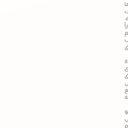
ا
ت
،
ع فريق مكون من 12 طياراً
م
ب
ق
ة
ى
ق
ي
ع
ة
و
ي
م