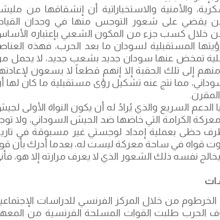
كرية، والأمنية والاستخباراتية أن إنشقاقها من مليشي
ن يقضي على شعور التوجس منها في وجدان القياد
من خلال كسب جزء من المكون الشعبي بإعتباره الأسا
يتها المستقبلية لسودان ما بعد الحرب، فهذه العناص
مفصلية تمخض عنها سودان جديد بشعب جديد، لا يحمل م
هم إلى تلك الحقبة إلا إنهم قطعاً لا يسعون لإعادتها
اني، مما نتج عنه تشكيل رؤى مستقبلية ما كان لها أ
لمقرن.
لدعم السريع والذي يُرادُ له أن يكون النواة الأولى لجي
ركة الكرامة التي خاضها ضد الجيش السوداني، ولا توج
ف حظى بعملية إمداد لوجستي غير مسبوقة في تاري
اوت قواه في ساحة معركة ليست له، بعدما أدرك بأن قو
خالج نفسه ذلك الشعور الذي لا يعرف مرارته إلا هو، فأن
سات
رها في الخرطوم من خلال المركز الفرنسي للدراسات الإجتماعي
وف الحرب طلبت القوات المسلحة الفرنسية من المعه