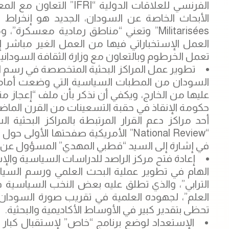
الفرنسي للعلاقات الدولي
الأبحاث الخاصة عن السودان، الجديد هو إنخراط 
Militarisées” وتعني “مناطق رمادية معسك
العمل الإستخباراتي فيها من العمل الغير مباشر 
تعمل الخرطوم وبالتعاون مع وزارة الثقافة السودانية 
تطوير عمل المراكز البحثية المتخصصة في رسم ا
السودان من المطبات السياسية التي وضعت أمامها
عليها من الخارج، ويكفي أن نذكر بأن ملف “إعجاز من
حكومة الإنقاذ في حقبة التسعينات من القرن الماضي
أحد مراكز دعم القرار المرتبطة بالمراكز البحثي
في إشارة إلى السيد “قطبي المهدي” المسؤول عن 
إعادة فتح مركز الراصد للدراسات السياسية والإست
الهام في تطوير عملية البحث العلمي ورسم السي
العلم”، لجهوده العلمية في تقريب صورة السودان 
تحظى بتقدير كبير في الأوساط الأكاديمية والبحثية.
الإستعداد لوضع برنامج “خاص” لإستقبال كبار ق