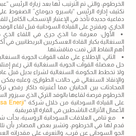
الخرطوم، والتي تم الترتيب لها بعد زيارة الرئيس “عبد 
تكثيف إدارة الرئيس “باسيرو ديوماي” الضغوط ع
دفاعية جديدة تأخذ في الإعتبار الإنسحاب الكامل لل
الجاري، ويقترح على القيادة السودانية قبل لقاء ال
الأول: معرفة ما الذي جرى في اللقاء الذي 
السنغالية بكبار القادة العسكريين البريطانيين في أك
أهم النقاط التي تمت مناقشتها.
الثاني: الإطلاع على ملف القوات الجوية السنغال
والإنقاذ السنغالي في حالات الطوارئ، وعليه يمكن
المحادثات بين الجانبان مما أعتبرته داكار رفض
الخرطوم فرصة لقاءها بالوفد التركي الذي سيزور ال
على القيادة السودانية من خلال شركة “
sa Enerji
الأعمال الأتراك الناشطين في القارة الإفريقية.
مع تنامي العلاقات السودانية الروسية، بدأت ش
قدم لها في الخرطوم، وتشير بعض المصادر بأن تلك
الجو السوداني عن قرب، والتعرف على مقدراته العس