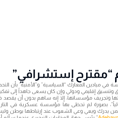
م “مقترح إستشرافي”
ة في ميادين المعارك “السياسية” و”الأمنية” بأن التح
ق وتنسيق إقليمي ودولي وإن كان يسعى جاهداً إلى تفك
ها وتجريف مؤسساتها، إلا إنه ساهم بدون أن يقصد ف
ولياً”، بصورة لم تحظى بها مؤسسة عسكرية في التاري
ها لمن يدرك ويعي وعي الشعوب عند إرتباطها بوطن ول
Adebayo
” رئيس جهاز المخابرات النيجيري عندما سأله أ