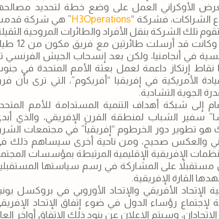
لعرض الأوكراني العمل على وضع خطة لتحديد مصالحه
وع الشراكات، فشركة “
H3Operations
” هي شركة قدم
م تلك الشركة بنقل الأفراد والطائرات المروحية الثقيلة
وتمتلك أسطولاً من طائرات الهيلكوبتر “Mi-8\17″، وكانت قد أرسلت طائرتين م
فرنسية في أنجامنيا، ولكن بعد إنسحاب الجيش الفرنسي ت
 نقاط إرتكاز داعمة لعمل بعثة الأمم المتحدة في جنو
ليات “H3” تحت إدارة القيادة الأمريكية في إفريقيا “أفريكوم”، التي ترى بأن فر
ام إلى شبكة أهداف التنمية المستدامة للأمم المتحد
ا” سفير الشباب لمنطقة القرن الإفريقي، والذي أبد
ك هو تطوير دور الخرطوم “إفريقياً” في مجتمعات الشر
ل السوداني والعكس صحيح، ومن ناحية أخرى سيساهم ذلك ف
نظمات الإفريقية الإقليمية المرتبطة بمؤسسات المجتم
ل مستقبلاً على المشاركة في رسم سياستها المستقبلي
ها القارة الإفريقية.
لإتحاد الأفريقي والإتحاد الأوروبي في بروكسل يوني
ة لإجتماع رؤساء الدول في ضوء إتفاق الإتحاد الإفريق
تحادان، وسيتم الإعلان عن بنود ذلك الإتفاق أواخر العا