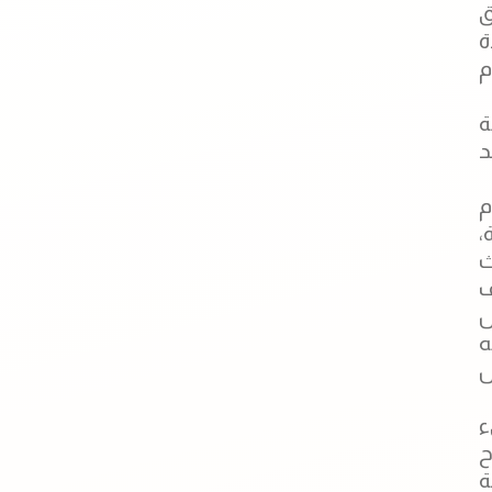
ق
ة
م
ة
د
م
سيئة،
حث
ف
ل
ه
ل
ء
ح
ة