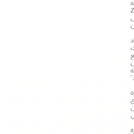
ة
Zon
ل
ن
د
ت
ع
ن
ة
تفاد”
ه
ي
وتعني “عين
ي
ة