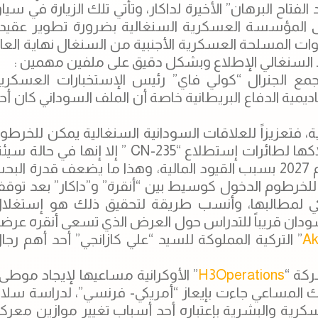
الفتاح البرهان” الأخيرة لداكار، وتأتي تلك الزيارة في سيا
لى المؤسسة العسكرية السنغالية بضرورة تطوير عقيد
قوات المسلحة العسكرية الأجنبية من السنغال نهاية العا
وفد السنغالي الإطلاع وبشكل دقيق على ملفين مهمين :
جمع الجنرال “كولي فاي” رئيس الإستخبارات العسكري
اديمية الدفاع البريطانية خاصة أن الملف السوداني كان أح
ية، فتعزيزاً للعلاقات السودانية السنغالية يمكن للخرطو
حل معضلة القوات الجوية السنغالية التي رغم إمتلاكها لطائرات إستطلاع “CN-235 ” إلا إنها في حالة 
ولا تخطط الحكومة السنغالية لشراء بديل قبل عام 2027 بسبب القيود المالية، وهذا ما يضعف قدرة الب
 للخرطوم الدخول كوسيط بين “أنقرة” و”داكار” بعد توق
 تركي لمطالبها، وأنسب طريقة لتحقيق ذلك هو إستغلا
سودان قريباً للتدراس حول العرض الذي تسعى أنقره عرض
Ak
” التركية المملوكة للسيد “علي كازانجي” أحد أهم رجا
ركة “
H3Operations
” الأوكرانية مساعيها لإيجاد موطى
 المساعي جاءت بإيعاز “أمريكي- فرنسي”، لدراسة سلا
كرية والبشرية بإعتباره أحد أسباب تغيير موازين معرك