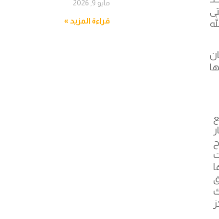
مايو 9, 2026
تى
قراءة المزيد »
لله
ن
ها
ع
ر
ح
ت
ا
ق
ك
ز