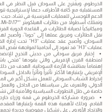
الخرطوم، ويقترح على السودان قبل النظر في ا
المستقبلية مع كافة الأطراف، دعماً لإستراتيجية تن
الدعم اللوجستي للعمليات الفرنسية في تشاد، حيث تقو
وميكانيكياً لصيانة الطائرات في القاعدة الجوية ال
نقل الطائرات وفريق عملها إلى “جوبا”، وأصبح لها
السودان، وأصبح عقد عم
عمليات “H3” قد تعود إلى أنجامينا لمواجهة نقص القدرة الجوية التشادية.
إختيار فريق سوداني من حديثي التخرج للإنضم
لمنطقة القرن الإفريقي والتي يقودها “فتحي باش
إهتماماً بمناقشة الأزمة السودانية، الهدف من ذل
الإفريقي بإعتبارها الأكثر تأثيراً وتأثراً بالداخ
إنخراط الشباب السوداني للعمل بشكل أكبر في الم
الدولي، والتعرف على سياستها من الداخل، والعم
خاصة في ظل التطورات السياسية والأمنية التي تشهد
ضرورة مشاركة الخرطوم في قمة وزراء خارجية ا
القادم، وذلك لأهمية هذه القمة بإعتبارها المقدم
والإتحاد الأوروبي على تشكيل مفوضية جديدة تجمع الإ