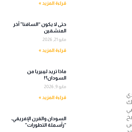
قراءة المزيد »
حتى لا يكون “السافنا” آخر
المنشقين
مايو 21, 2026
قراءة المزيد »
ماذا تريد ليبيريا من
السودان؟!
مايو 9, 2026
دي
قراءة المزيد »
يك
ي
خ
يس
‬‭”‬رأسملة‭ ‬التطورات‭”‬
حد