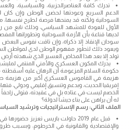
تدرك كافة العناصرالحزبية، والسياسية، والعس
الدعم السريع وعودتها لحضن الوطن وإن كان ل
السودانية ولكنه قد يمنحها فرصة لطرح نفسها، 
الأول للعودة للمشهد السياسي، وذلك نابع من رؤ
لديها قناعة بأن الأزمة السودانية وتطوراتها ال
سودان الإنقاذ إلا ذكراه، وإن تاقت نفوس البعض من
ويعود ذلك لتطور مفهوم الوطن لدى لمواطن السود
تولد إلا بعد هذا المخاض العسير الذي شهدته أرض ا
يدرك المكون العسكري والأمني المنتمي لمليشيا ا
حكومة السلام المزعومة أن الرهان عليه أسقطته مع
هزيمة في القاموس العسكري أكبر من هزيمة طر
إفريقيا الحديث، وبدعم وتنسيق إقليمي ودولي، فته
الخصم ليست في عتاده بل في عقيدته، فتولى زاحفاً ي
له أن يراهن على بناء جيشاً لدولة؟
الملف الثاني: رسم الإستراتيجيات وترشيد السيا
قبل عام 2019 حاولت باريس تعزيز حضو
والإقتصادية والقانونية في الخرطوم، وبسبب ظر