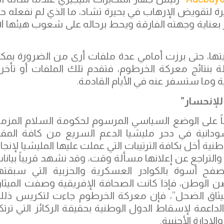
يرة لتقويض الإرهاب في بحيرة تشاد، ما الذي لم نفعله ح
Adebay” قائلاً “يختار القدر بعناية وجهته الفارقة ويحط برحاله على شعوب هيئها ا
ها، حتى برزت أمامي عدة ملفات أرى من الضرورة بمكا
طة بنتائج معركة الخرطوم، فتقدم تلك الملفات أو تأخر
وما ستسفر عنه في الأيام القادمة.
للإنحسار”
ً على الوضع السياسي المرسوم لحكومة السلام المزم
سودانية في دحر مليشيا الدعم السريع من كافة المقا
نية أخل بكافة الترتيبات التي عملت عليها المليشيا لإنجا
التراجع عن إعلانها مسألة وقت، وقد نشهد قريباً بيانا
فح أسوة بالكوادر العسكرية والحزبية التي سبقته
ن الوطن، فإذا كانت الصحافة الإفريقية وصفت الميثا
الميثاق الضحل”، فإن معركة الخرطوم جاءت لتكريس ذل
لداعمة لإسقاط الدول الوطنية بحقيقة الركائز التي ترتك
إدارة الأجنبية.