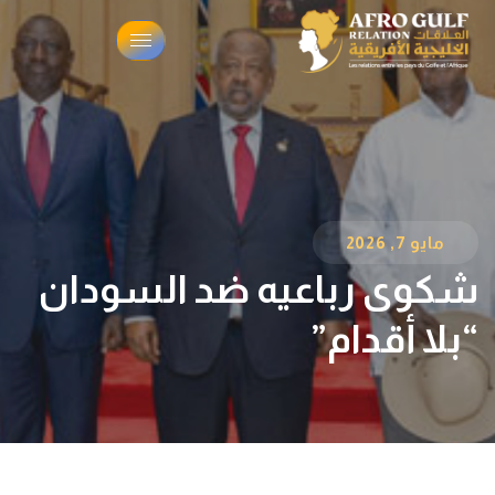
مايو 7, 2026
شكوى رباعيه ضد السودان
“بلا أقدام”