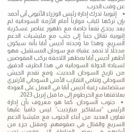
عن وقت الحرب.
إثيوبيا: تدرك إدارة رئيس الوزراء الأثيوبي آبي أحمد
بإن تركها للباب موارباً أمام الأزمة السودانية لم
يعد يجدي نفعاً خاصة مع ظهور عناصر عسكرية
إثيوبية تقاتل جنباً إلى جنب مع مليشيات ‫الدعم
السريع، وهذا ما وجدته أديس أبابا بأنه سيكون
مدخلاً لا تحمد عقباه مع سودان المستقبل، فهو
أظهر أديس أبابا بمظهر اللاحقة بركب المقوضين
لسيادة الدولة السودانية في هذا الظرف الدقيق
من تاريخ السودان الحديث، ومع تقدم الجيش
السوداني وتنامي التقارب الأمني السوداني الأرتيري
ستتضاعف رغبة أديس أبابا في العمل على العودة
بعلاقتها مع الخرطوم إلى ما قبل إبريل 2023.
جنوب السودان: كما هو معروف بأن إدارة
الرئيس “سلفاكير ميارديت” ليس خافياً عليها
تعاون العديد من أبناء الجنوب مع مليشيا الدعم
السريع والقتال في صفوفهم، ومقتل جزء من
أبناءهم في بعض المناطق التي وقعت تحت