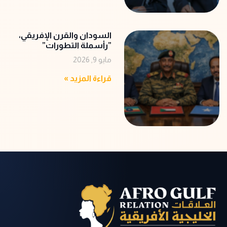
‬‭”‬رأسملة‭ ‬التطورات‭”‬
مايو 9, 2026
قراءة المزيد »