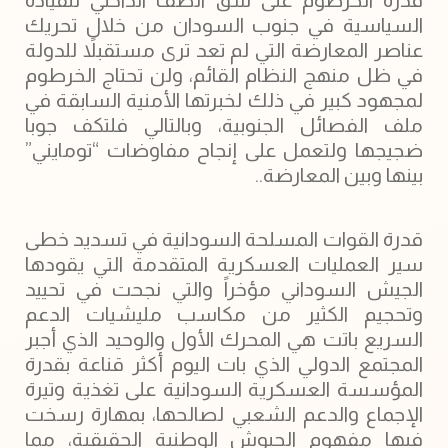
السياسية في جنوب السودان من خلال تحريك
عناصر المعارضة التي لم تعد ترى مستقبلاً للدولة
في ظل منهج النظام القائم، ولن تحتاج الخرطوم
لمجهود كبير في ذلك لخبرتها الأمنية السابقة في
ملف الفصائل الجنوبية، وبالتالي فلتكف جوبا
ضجيجها ولتعمل على إنجاح مفاوضات “تومايني”
بينها وبين المعارضة..
قدرة القوات المسلحة السودانية في تسديد خطى
سير العمليات العسكرية المتقدمة التي يقودها
الجيش السوداني مؤخراً والتي نجحت في تحييد
وتحجيم الكثير من مكاسب مليشيات الدعم
السريع باتت هي المحرك الأول والوحيد الذي أجبر
المجتمع الدولي الذي بات اليوم أكثر قناعة بقدرة
المؤسسة العسكرية السودانية على تغذية وتيرة
الإجماع والدعم الشعبي لصالحها، بمهارة رسخت
فيها مفهوم الجيوش الوطنية الحقيقية، مما