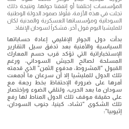
المؤسسات إختلفنا أو إتفقنا حولها، ونتيجة ذلك
تجلت في هذه الأزمة، فلولا صمود الدولة الوطنية
السودانية ومؤسساتها العسكرية والمدنية لكان
للمليشيا اليوم قول أخر، فشكراً لسودان الإنقاذ.
بدأت دول الجوار الإقليمي إعادة حساباتها
السياسية والأمنية بعد تدفق سيل التقارير
الإستخباراتية التي تؤكد قرب حسم المعارك
المسلحة لصالح الجيش السوداني، ورغم
القبول “المشروط، مدفوع الثمن” الذي قدمته
تلك الدول للمليشيا إلا أن سرعان ما أجمعت
أمرها على ضرورة الإحتفاظ بخط رجعة مع
سودان ما بعد الحرب، ولنلقي الضوء وبإختصار
على حقيقة موقف تلك الدول المناط لها رفع
تلك الشكوى “تشاد، كينيا، جنوب السودان،
إثيوبيا
”: