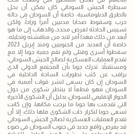
سيطرة الجيش السوداني كان يمكن أن يحل
بالطرق الدبلوماسية، خاصة أن السودان في حالة
حرب وسقوط ضحايا مدنيين أمراً وراداً، ولكن
تسييس الحادثة لغرض محدد، والذهاب إلى ما هو
أبعد من ذلك فهذا أمر لابد من مناقشته وتحليله،
خاصة أن العديد من الجنوبيين ومنذ إبريل 2023
سقطوا أسرى وقتلى ولم تقم حمية جوبا إلا مع
تقدم العمليات العسكرية لصالح الجيش السوداني،
ومستقبلاً: تدرك جوبا بأن المجتمع الدولي الذي
يراقب عن كثب تطورات الساحة الداخلية في
السودان إن كان يسعى لنشر قوات أممية في
السودان فهو قطعاً لا ينتظر شكوى من دول
الجوار الإقليمي للسودان، بدليل أن الشكوى الأخيرة
التي تقدمت بها جوبا ما برحت مكانها، وإن كانت
تسعى جوبا لتكرار ذات الشكوى فلها ذلك، إلا أن
تقدم العمليات العسكرية لصالح الجيش السوداني
قد يفرض واقع جديد في جنوب السودان في ضوء
قدرة الخرطوم على شق الصف الداخلي للقيادة