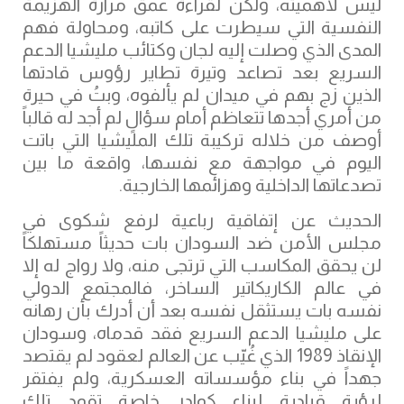
ليس لأهميته، ولكن لقراءة عمق مرارة الهزيمة
النفسية التي سيطرت على كاتبه، ومحاولة فهم
المدى الذي وصلت إليه لجان وكتائب مليشيا الدعم
السريع بعد تصاعد وتيرة تطاير رؤوس قادتها
الذين زج بهم في ميدان لم يألفوه، وبتُ في حيرة
من أمري أجدها تتعاظم أمام سؤالٍ لم أجد له قالباً
أوصف من خلاله تركيبة تلك المليشيا التي باتت
اليوم في مواجهة مع نفسها، واقعة ما بين
تصدعاتها الداخلية وهزائمها الخارجية.
الحديث عن إتفاقية رباعية لرفع شكوى في
مجلس الأمن ضد السودان بات حديثاً مستهلكاً
لن يحقق المكاسب التي ترتجى منه، ولا رواج له إلا
في عالم الكاريكاتير الساخر، فالمجتمع الدولي
نفسه بات يستثقل نفسه بعد أن أدرك بأن رهانه
على مليشيا الدعم السريع فقد قدماه، وسودان
الإنقاذ 1989 الذي غُيّب عن العالم لعقود لم يقتصد
جهداً في بناء مؤسساته العسكرية، ولم يفتقر
لرؤية قيادية لبناء كوادر خاصة تقود تلك