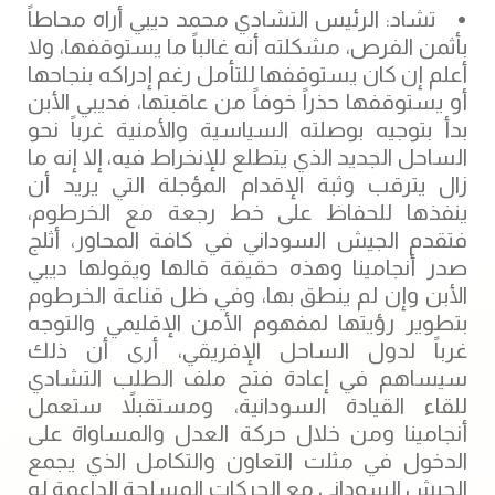
تشاد: الرئيس التشادي محمد ديبي أراه محاطاً
بأثمن الفرص، مشكلته أنه غالباً ما يستوقفها، ولا
أعلم إن كان يستوقفها للتأمل رغم إدراكه بنجاحها
أو يستوقفها حذراً خوفاً من عاقبتها، فديبي الأبن
بدأ بتوجيه بوصلته السياسية والأمنية غرباً نحو
الساحل الجديد الذي يتطلع للإنخراط فيه، إلا إنه ما
زال يترقب وثبة الإقدام المؤجلة التي يريد أن
ينفذها للحفاظ على خط رجعة مع الخرطوم،
فتقدم الجيش السوداني في كافة المحاور، أثلج
صدر أنجامينا وهذه حقيقة قالها ويقولها ديبي
الأبن وإن لم ينطق بها، وفي ظل قناعة الخرطوم
بتطوير رؤيتها لمفهوم الأمن الإقليمي والتوجه
غرباً لدول الساحل الإفريقي، أرى أن ذلك
سيساهم في إعادة فتح ملف الطلب التشادي
للقاء القيادة السودانية، ومستقبلاً ستعمل
أنجامينا ومن خلال حركة العدل والمساواة على
الدخول في مثلت التعاون والتكامل الذي يجمع
الجيش السوداني مع الحركات المسلحة الداعمة له