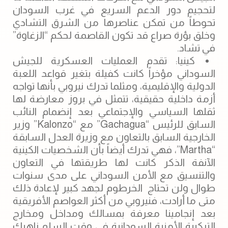
لتحجيم دور الدعم السريع في غرب السودان
تحوطاً من تمكن عناصرها من الشرق التشادي
وخلق بؤرة صراع قد تكون القاصمة لحكم “الزغاوة”
في تشاد.
كينيا: تقدم العمليات العسكرية للجيش
السوداني مؤخراً كانت كفيلة بتغير قواعد اللعبة
الدولية والإقليمية، ومثلما تدرك نيروبي بأنها تواجه
أزمة داخلية حقيقية، تتمثل في بروز معارضة لها
ثقلها السياسي والإجتماعي بعد إنضمام النائب
السابق للرئيس “Gachagua” مع “Kalonzo” وزير
الخارجية السابق بالتعاون مع وزيرة العدل السابقة
“Martha”، فهي تدرك أيضاً بأن الشخصيات الكينية
الآنفة الذكر كانت لها طريقتها في التعاون
والتنسيق مع الأمن السوداني على مدى سنوات
طوال ولن تحتاج الخرطوم لجهد كبير لإعادة ذلك
متى ما أرادت، فنيروبي من أكثر العواصم الأفريقية
بعد إنجامينا معرفة بمسالك ومداخل ومخارج
التركيبة الأمنية السودانية في وقت السلم ناهيك