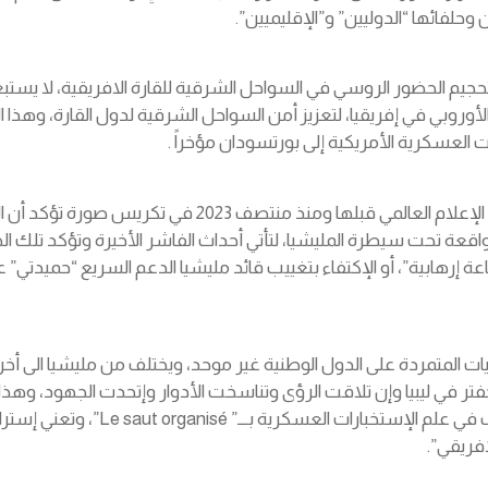
 وحلفائها “الدوليين” و”الإقليميين”.
نظراً لإرتباط مليشيا الدعم السريع بأحداث الفاشر الأخيرة،
اقعة تحت سيطرة المليشيا، لتأتي أحداث الفاشر الأخيرة وتؤكد تلك الصو
عة إرهابية”، أو الإكتفاء بتغييب قائد مليشيا الدعم السريع “حميدتي”
يات المتمردة على الدول الوطنية غير موحد، ويختلف من مليشيا الى أخ
 في ليبيا وإن تلاقت الرؤى وتناسخت الأدوار وإتحدت الجهود، وهذا 
المليشيات، وهو ذاته ما سيتم الأعتما
فريقي”.