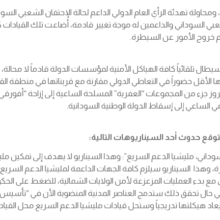
شر، ومحاولة تهدئة الرأي العام الدولي الداعم لحالة الإحتقان الشعبي
شعبي السوداني والداعمين له موجة تغيير قادمة، أضاعت تلك القيادات
م خروج الأمور عن السيطرة.
ال تلقائياً كافة الهياكل الأمنية لمؤسسات الدولة قادماً لا محالة، إل
لها الأقل حضوراً في التعاطي الدولي مقارنة مع قريناتها في منطقة الق
ز جزء من المجموعات “العفرية” المسلحة الساعية إلى إزاحة “أفورقي
يمي الساعي إلى إسقاط الدولة الوطنية السودانية.
قع حدوث أحد السيناريوهات التالية
:
اني، مليشيا الدعم السريع”: وهذا السيناريو لا يهدف إلى تمكين ملي
وهذا السيناريو سيلزم كافة الجهات الداعمة لمليشيا الدعم السريع
 مع بدء العمليات المزعزعة لأمن الولايات الشمالية، للضغط على الح
ي حال تحقق ذلك ستدمج العناصر المدنية المنضوية الأن في “تأسيس” م
يكلتها تدريجياً وستحل قيادات مليشيا الدعم السريع محل القيادات