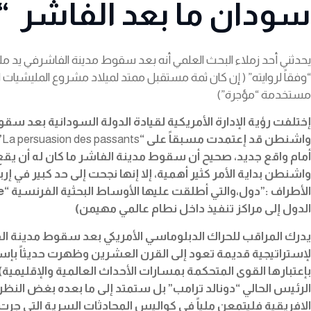
سودان ما بعد الفاشر “ح
يحدثني أحد زملاء البحث العلمي أنه بعد سقوط مدينة الفاشرفي يد مليشي
“وفقاً لروايته” ( إن كان ثمة مستقبل ممتد لميلاد مشروع المليشيات 
مستخدمة “مؤجرة”)
إختلفت رؤية الإدارة الأمريكية لقيادة الدولة السودانية بعد 
واشنطن قد إعتمدت مسبقاً على
“
La persuasion des passants
”
أمام واقع جديد، صحيح أن سقوط مدينة الفاشر ما كان له أن يقع لو
واشنطن بداية الأمر كثير أهمية، إلا إنها نجحت إلى حد كبير في إ
الأطراف :”دول،
والتي أطلقت عليها الأوساط البحثية الفرنسية
“l’État satellite”
الدول إلى مراكز تنفيذ داخل نطام عالمي مهيمن
)
يدرك المراقب للحراك الدبلوماسي الأمريكي بعد سقوط مدينة الفا
لإستراتيجية قديمة تعود إلى القرن العشرين وظهرت حديثاً بإس
بإعتبارها القوى المتحكمة بمسارات الأحداث العالمية والإقليمية)
الرئيس الحالي “دونالد ترامب” بل ستمتد إلى ما بعده بغض النظر 