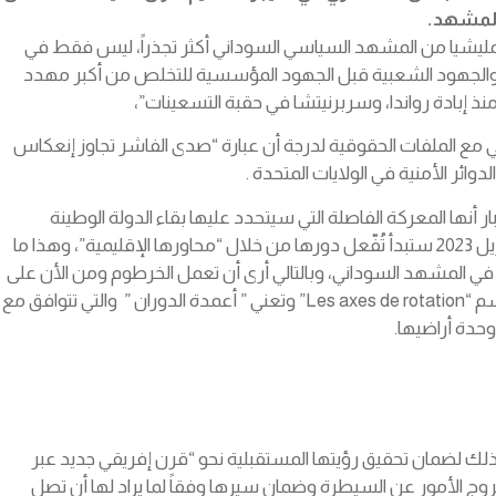
 المشهد
.
مليشيا من المشهد السياسي السوداني أكثر تجذراً، ليس فقط في
ؤى والجهود الشعبية قبل الجهود المؤسسية للتخلص من أكبر مهدد
ذ إبادة رواندا، وسربرنيتشا في حقبة التسعينات”،
طي مع الملفات الحقوقية لدرجة أن عبارة “صدى الفاشر تجاوز إنعكاس
ار أنها المعركة الفاصلة التي سيتحدد عليها بقاء الدولة الوطينة
السودانية أو فناءها، أدركت الإدارة الأمريكية بأن بعض الأطراف “الدولية” التي تشكلت رؤيتها “المستقبلية” في الساحة السودانية بعد 15 إبريل 2023 ستبدأ تُفّعل دورها من خلال “محاورها الإقليمية”، وهذا ما
ها في المشهد السوداني، وبالتالي أرى أن تعمل الخرطوم ومن الأن على
إيجاد نقاط مشتركة مع كافة الأطراف الدولية التي تدير تلك المحاور، وإفساح المجال للإصطفافات الناشئة التي طرحت نفسها مؤخراً تحت إسم “Les axes de rotation” وتعني ” أعمدة الدوران ” والتي تتوافق مع
حدة أراضيها.
la réorientation conceptuell” وتعني “إعادة تأطير الوسائل”، وذلك لضمان تحقيق رؤيتها المستقبلية نحو “قرن إفريقي جديد عبر
روج الأمور عن السيطرة وضمان سيرها وفقاً لما يراد لها أن تصل