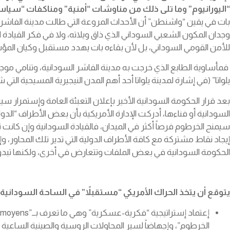
“اليورانيوم” وما تلى ذلك من مناوشات “أمنية” ومناكفات “سي
بات في يقين “واشنطن” أن الأحداث المروعة التي طالت مدينة الفاش
وجدان المكون الشعبي السوداني الذي ذاق ويلاته، ولا في فكر القيا
للأمن القومي السوداني، بل لأن بقاءه بات يهدد مستقبل وكيان المؤسس
فمأساوية الطابع الذي خرجت به مدينة الفاشر السودانية، وتنامي موجة 
يلواتا” (في إشارة لمدينة يلواتا أحد أهم المدن النيجيرية المسيحية التي شهدت أعنف المجازر البشرية في عام 2025) با
بعد قرار الحكومة السودانية الأخير بإعلان التعبئة العامة وإستمرار سير
سيمنح الخرطوم فرصاً أكثر في الميدان، فالقيادة السودانية وإن كانت 
الحكومة السودانية في بعض الملفات وتتعارض في أخرى، ولكنها تبدو 
يتوقع أن يتخذ الحراك الأمريكي “مستقبلاً” في الساحة السودانية 
الخرطوم”، وإجهاضاً لسير المحاولات الروسية والصينية الساعية 