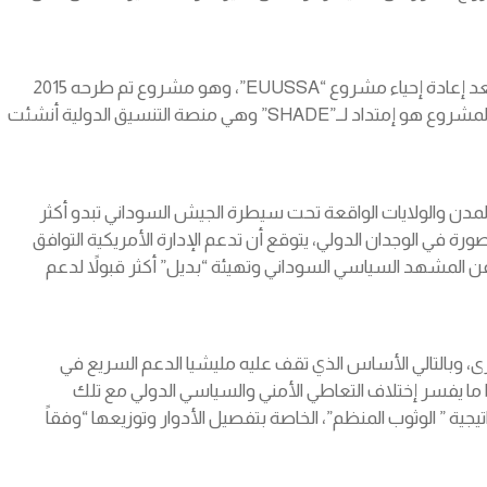
نظراً لتضافر الجهود الأمنية والإستخباراتية الأمريكية الأوروبية لتحجيم الحضور الروسي في السواحل الشرقية للقارة الافريقية، لا يستبعد إعادة إحياء مشروع “EUUSSA”، وهو مشروع تم طرحه 2015
ويسعى إلى تكوين قواعد عملياتية مشتركة بين أمريكا والإتحاد الأوروبي في إفريقيا، لتعزيز أمن السواحل الشرقية لدول القارة، وهذا المشروع هو إمتداد لــ”SHADE” وهي منصة التنسيق الدولية أنشئت
 ونجاح الإعلام العالمي قبلها ومنذ منتصف 2023 في تكريس صورة تؤكد أن المدن والولايات الواقعة تحت سيطرة الجيش السوداني تبدو أكثر
رة في الوجدان الدولي، يتوقع أن تدعم الإدارة الأمريكية التوافق
 عن المشهد السياسي السوداني وتهيئة “بديل” أكثر قبولاً لدعم
رى، وبالتالي الأساس الذي تقف عليه مليشيا الدعم السريع في
ما يفسر إختلاف التعاطي الأمني والسياسي الدولي مع تلك
د عليه مستقبلاً فيما يعرف في علم الإستخبارات العسكرية بـــ” Le saut organisé”، وتعني إستراتيجية ” الوثوب المنظم”، الخاصة بتفصيل الأدوار وتوزيعها “وفقاً