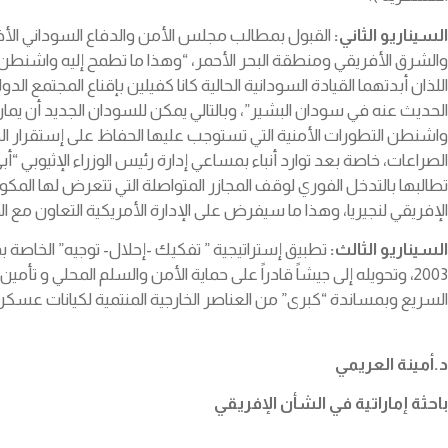
السيناريو الثاني
:
القبول بمطالب مجلس الأمن والدفاع السوداني الأخير
والشرق الأفريقي ومنطقة البحر الأحمر، “وهذا ما تطمح إليه واشنطن لت
اللذان أبدتهما القيادة السودانية الحالية كانا كفيلين بإقناع المجتمع
الحديث عنه في سودان البشير”، وبالتالي يمكن للسودان الجديد أن يمارس
واشنطن التطورات الأمنية التي تستوجب عليها الحفاظ على إستقرار الجبه
الصراعات، خاصة بعد توارد أنباء بمساعي إدارة رئيس الوزراء الإثيوبي “أ
تطالبها بالتدخل الفوري لوقف المجازر المتواصلة التي تتعرض لها المكو
الإفريقي لنجيريا، وهذا ما سيفرض على الإدارة الأمريكية التعاون مع ا
السيناريو الثالث
:
تطبيق إستراتيجية ” تفكيك -إحلال- توجيه” الخاصة بم
2003، وتحويله إلى جيشاً قادراً على حماية الأمن والسلم المحلي و
السريع وبمساندة “كبرى” من العناصر الخارجية المنتمية لكيانات عسكري
د.أمينة العريمي
باحثة إماراتية في الشأن الإفريقي