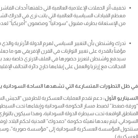
تخفيف أثر الحملات الإعلامية العالمية التي خلفتها أحداث الفا
معظم القيادات السياسية العالمية التي باتت ترى في الحراك ال
من الإستعانة بطرف مقبول “سودانياً” ومضمون “أمريكياً” لعد
تدرك واشنطن بأن التغيير السياسي لهرم الدولة الأرترية والذي سيط
مؤقتاً بالقدرة على تغيير التوازنات في القرن الإفريقي هو ما جع
سيدفع واشنطن لتعزيز حضورها في الملف الارتري خاصة بعد برو
المجالات مع إرتريا والعمل على إبقاءها خارج دائرة التحالف الإقل
في ظل التطورات المتسارعة التي تشهدها الساحة السودانية يتو
السيناريو الأول
:
دعم تقدم العمليات العسكرية للطرفين “الجيش السود
“ورقة ضغط” لضبط مسار الحكومة السودانية وإبقاءها تحت السيطرة، 
المناطق الواقعة تحت سيطرة الدولة السودانية، وهذا سيكون بالتوازي
السوداني، ليتم بعدها تهيئة حكومة “حمدوك” المدنية لحكم البلاد (وف
ستتحول المؤسسة العسكرية السودانية إلى “مؤسسة صورية”، وسيعاد ه
العسكرية ).