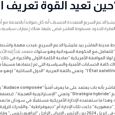
ين تعيد القوة تعريف ا
ا الدعم السريع المتعددة الجنسيات أنه كان متواجداً بالصدفة مع أحد ا
العابرة للحدود فسقوط الفاشر قضى عليها، هناك إعتبارات سياسية وأم
سقوط مدينة الفاشر بيد مليشيا الدعم السريع، فبدت مهمة واشنط
للتعامل مع الحكومة السودانية وهو سلوك
متعمد تلجأ إليه الأج
لا الموافقة الأمريكية “صاحبة الكلمة الأولى والأخيرة في ذلك” إ
رباك كافة الحسابات الأمنية والسياسية التي تم إعتمادها مسبقاً 
وتعني باللغة العربية “الدول الساتلية
” (
وهو مص
شر بأنه بات يعتمد على ما يعرف أمنياً
“Audace composée”
و
م
“Stratégie hybride”
وتعني “الإستراتيجية الهجينة”، (يصنفه
، وهذا ما ستعتمده الإدارة الأمريكية مستقبلاً في سودان ما بعد 
“جمهورية” جاءت تلك الإدارة أم “ديموقراطية”، والمُدرك للرؤية
الإفريقية فليتمعن ملياً في كواليس المحادثات السرية التي جرت في إبريل 2024 ب