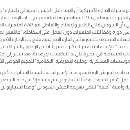
ة: تدرك الإدارة الأمريكية أن الإبقاء على الجيش السوداني بإعتباره
عزيز حضورها في تلك المنطقة، وهذا ما يفسر في ذات الوقت تقاربها ال
 الدولي بأن السودان قابل للتغيير والإنفتاح والتعاطي مع كافة المتغير
 دوره وفقاً لتلك المتغيرات دون العمل على إسقاطه، “فالتغيير المراد
ات المرتبطة بحضورها في القارة الإفريقية، فمع بدء الإدارة الأمريكية
بي أحمد” بالإستعانة بالعفر لتمكين أديس أبابا من الوصول للبحر الأحمر،
نات المسيحية في نيجيريا على يد التنظيمات الإرهابية، مما يشير إلى 
لمؤسسات العسكرية الوطنية الإفريقية “النظامية” لتحجيم الفوضى الأمن
صادرة الجيوش الوطنية، وهذه الإستراتيجية طبقتها المخابرات الأمريكي
 تأمين عمل “خفر الحدود”، وهذا السيناريو لن يتم تنفيذه إلا في حالة ا
ة وأمنية “أجنبية” تنتهي بهزيمة الجيش السوداني “وهذا السيناريو لن 