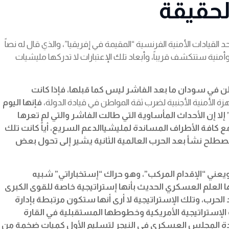
لحقيقة
لقيادات الأمنية الفرنسية “المقيمة في إفريقيا”، والذي قال له نصاً
نية ستتكشف قريباً، وأبعاد تلك الإعتبارات لا تدركها مليشيات
ن في سودان ما بعد الفاشر ليس كما قبلها، فإذا كانت
هزة الأمنية الأجنبية لضرب ثقة المواطن في قيادة الدولة،
فإنها اليوم
لا إن الأحداث المأساوية التي طالت الفاشر والتي لم تعرها
مع كافة الأطراف المساندة لمليشياالدعم السريع، أياً كانت تلك
طلح نشأ بعد الحرب العالمية الثانية يشير إلى تحول بعض
يعني “الإقدام المركب”، وهو حراك “إستخباراتي” شبيه
ا العلم العسكري الحديث بأنها إستراتيجية خاصة للقوى الكبرى
الحرب، وتلك الإستراتيجية لا أرى أنها ستكون مرتبطة بإدارة
 الإستراتيجية الأمريكية وخطوطها المستقبلية في القارة
ين الرئيس الإيراني الراحل “إبراهيم رئيسي” وقادة المجلس العسكري في النيجر لتسليم الأول كميات ضخمة من