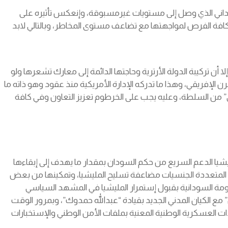
 السوداني الذي وصل إلى مستويات غيرمسبوقة، وإنعكس تأثيره على
 كافة الفرص لمواجهتها مع تضاعف مستوى المخاطر، وبالتالي لابد
ا أن تركيبة الدولة الأرترية وحاجتها الدائمة إلى معارك تشعرها ولو
رن الإفريقي، وهذا ما تدركه الإدارة الأمريكية منذ عقود وهو ذاته ما
” من السلطة، وعليه يجب على الخرطوم تعزيز التعاون وفي كافة
شيا الدعم السريع من حكم السودان بمقدار ما يهدف إلى إبقاءها
 المتعددة الجنسيات مضاعفة تسليح المليشيا، وتمكينها من بعض
كومة السودانية بقبول إستمرار المليشيا في المشهد السياسي
ع الكيان المدني الجديد بقيادة “عبدالله حمدوك”، وبمرور الوقت
 العسكرية الوطنية المعنية بملفات الأمن الوطني والإستخبارات