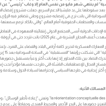
اسية” لم ينتهي شهر مايو من نفس العام إلا وغاب “رئيسي” عن
ر بعد سقوطها على يد مليشيا الدعم السريع، جعلت مشروع إقصاء ال
دة السودانية التي باتت ترى في إقصاءه مشروع وطني تتضافر فيه الر
ات والمنظمات الحقوقية أمام العالم، “والتي بالكاد ترمم سمعتها من
الإدانات الدولية أنسى المجتمع الدولي إنتقائيته المعهودة في التعا
تت تتردد حتى في أروقة الدوائر الأمنية في الولايات المتحدة .
 المعارك العسكرية لتحرير كافة أراضي البلاد والقضاء على التمرد، بإعتب
تدرك التضاد بين تلك المحاور إلا إنها باتت أكثر وعياً بمستقبل حضور
أكثر إيجابية في طرحها السياسي لإحترامها لسيادة الدول وسلامة وو
المسالك الأتية
:
إعتماد إستراتيجية “فكرية-عسكرية” وهي ما تعرف بــ”e des moyens
لتعزيز حضورها على البحر الأحمر والمحيط الهندي، وحفاظاً على عدم خ