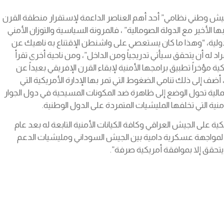
 “جيش وطني نظامي” أحد أهم العناصر الداعمة لإستقرار منطقة القرن
أخير مع الدولة الصومالية” ، فالمرونة السياسية والتوزان الأمني
ات الدولية، “وهذا ما كان يستعصي على واشنطن الإقتناع به ناهيك عن
 له أن يتحقق سيأتي تدريجياً ومن الداخل”، ومن ناحية أخرى تقرأ
 مؤخراً تطبيق برامجها الأمنية لإبقاء القرن الإفريقي بعيداً عن
 أضف إلى ذلك تنامي الضغوط التي تمر بها الإدارة الأمريكية التي
إحتمالية تحول الوضع إلى ظاهرة ضد المكونات المسيحية في دول الجوار
ية التي تخلفها المليشيات المتمردة على الدول الوطنية.
ة على الجيش العراقي وكافة الكيانات الأمنية التابعة له بعد عام
لتحضير لمواجهة عسكرية دامية بين الجيش السوداني ومليشيات الدعم
يتحقق إلا بموافقة أمريكية صرفة”.