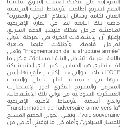
السودانية على تفكيك العصب البنيوي لمليشيا
الدعم السريع، أطلقت الأوساط البحثية الفرنسية
العنان لكافة وسائل الإعلام “المرئي والمقروء”
خاصة تلك التابعة لها في القارة الإفريقية
لمناقشة مراحل تفكك مليشيا الدعم السريع،
بإعتبار أن الإنشقاقات الأخيرة هي المرحلة الأولى
لمراحل قادمة، وأطلقت عليها ظاهرة
“Fragmentation de la structure armée” وتعني
باللغة العربية “تشظي البنية المسلحة”، ولكن ما
لفت نظري هو الحماس الكبير الذي أبدته شبكة
“CFI” الإعلامية والتي بدت أكثر حرصاً وإجتهاداً من
غيرها في ملامسة القاع الدلالي والتنقيب
المعرفي والتشريح الفكري لدور الإستخبارات
العسكرية السودانية في توالي تلك الإنشقاقات،
والذي أسمته الأوساط الأمنية الإفريقية
“Transformation de l’adversaire armé vers la
voie souveraine”، وتعني “تحويل الخصم المسلح
للمسار السيادي”، وأمام كل ما نوقش أمامي من