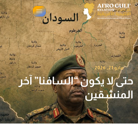
مايو 21, 2026
حتى لا يكون “السافنا” آخر
المنشقين