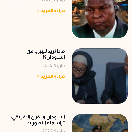
قراءة المزيد »
ماذا تريد ليبيريا من
السودان؟!
مايو 9, 2026
قراءة المزيد »
‬‭”‬رأسملة‭ ‬التطورات‭”‬
مايو 9, 2026