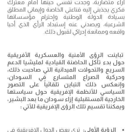
أراء متضاربة، وجدت نفسي حينها أمام معترك
فكري يجذبني إليه قناعتي الخاصة وإيماني المطلق
بسيادة الدولة الوطنية وإحترام مؤسساتها
الشرعية، ويصدني عنه إستبداد الرأي الذي أحيا
واقعه وممانعة إدراكي لقبول ذلك.
تباينت الرؤى الأمنية والعسكرية الأفريقية
حول بدء تأكل الحاضنة القيادية لمليشيا الدعم
السريع والتحولات الميدانية التي صاحبت ذلك،
وحركية الصراع المتسارع في السودان،
وإنعكس ذلك التباين تلقائياً على التصور
السياسي للأنظمة الإفريقية حول سياستها
الخارجية المستقبلية إزاء سودان ما بعد البشير،
ويمكننا تقسيم تلك الرؤى الإفريقية للأتي :
الرؤية الأولى:
ترى بعض الدول الإفريقية في