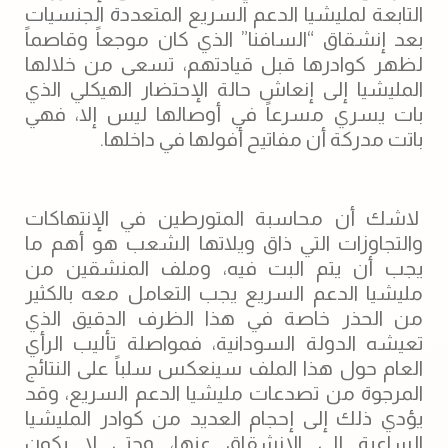
التابعة لمليشيا الدعم السريع المتعددة الجنسيات
بعد إنشقاق “السافنا” الذي كان موجعاً وقاصماً
لظهر كوادرها قبل قيادتهم، تسعى من خلالها
المليشيا إلى إنعاش حالة الإحتضار الهيكلي الذي
بات يسري مسرعاً في أوصالها ليس إلا، فهي
باتت مدركة أن مفاتيح أفولها في داخلها.
لاشك أن محاسبة المتورطين في الإنتهاكات
والتجاوزات التي ذاق ويلاتها الشعب هو أهم ما
يجب أن يتم البت فيه، وملف المنشقين من
مليشيا الدعم السريع يجب التعامل معه بالكثير
من الحذر خاصة في هذا الظرف الدقيق الذي
تعيشه الدولة السودانية، فمواصلة تأليب الرأي
العام حول هذا الملف سينعكس سلباً على النتائج
المرجوة من تصدعات مليشيا الدعم السريع، وقد
يؤدي ذلك إلى إحجام العديد من كوادر المليشيا
الساعية إلى الإنشقاق عنها، وحتى لا يكون