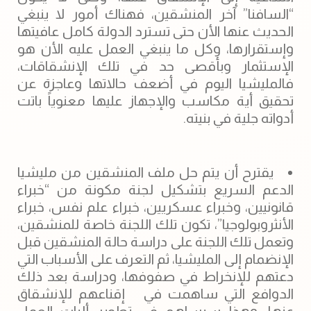
“السافنا” آخر المنشقين، فهناك أمور لا ينبغي
الحديث عنها الأن حتى تسترد الدولة كامل عافيتها
وإستقرارها، وكل ما ينبغي العمل عليه الأن هو
الإستثمار وبأقصى حد في تلك الإنشقاقات،
فالمليشيا اليوم في أضعف حالاتها وعاجزة عن
تحقيق أية مكاسب والإجهاز عليها معنوياً باتت
أدواته جلية في بنيته.
يقترح أن يتم حل ملف المنشقين من مليشيا
الدعم السريع بتشكيل لجنة مكونة من “خبراء
قانونيين، وخبراء عسكريين، خبراء علم نفس، خبراء
الأنثروبولوجيا”، تكون تلك اللجنة خاصة للمنشقين،
وتعمل تلك اللجنة على دراسة حالة المنشقين قبل
الإنضمام إلى المليشيا، ثم التعرف على الأسباب التي
دعتهم للإنخراط في صفوفها، ودراسة بعد ذلك
الدوافع التي ساهمت في إقناعهم للإنشقاق