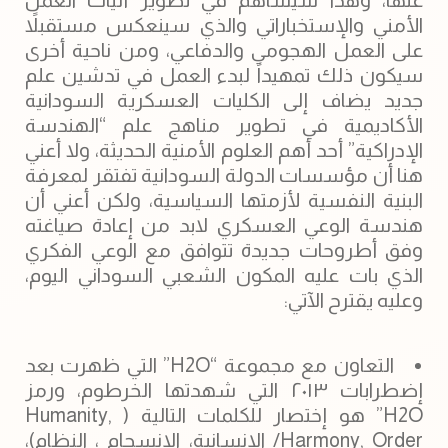
عنها، وهذا سيساهم في تطوير أليات العمل
الأمني والإستخباراتي والذي سينعكس مستقبلاً
على العمل الهجومي والدفاعي، ومن ناحية أخرى
سيكون ذلك تمهيداً لبدء العمل في تدشين علم
جديد يضاف إلى الكليات العسكرية السودانية
الأكاديمية في تطوير مناهج علم “الهندسة
الإدراكية” أحد أهم العلوم الأمنية الحديثة، ولا أعني
هنا أن مؤسسات الدولة السودانية تفتقر لمعرفة
البنية النفسية لأزمتها السياسية، ولكن أعني أن
هندسة الوعي العسكري لابد من إعادة صياغته
وفق أطروحات جديدة تتوافق مع الوعي الفكري
الذي بات عليه المكون الشعبي السوداني اليوم،
وعليه يقترح الآتي:
التعاون مع مجموعة “H2O” التي ظهرت بعد
إضطرابات ٢٠١٣ التي شهدتها الخرطوم، ورمز
H2O” هو إختصار للكلمات التالية ( Humanity,
Harmony, Order/ الإنسانية، الإنسجام ، النظام)،