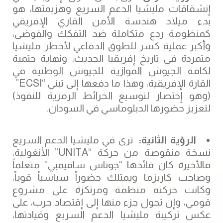
إنشقاقات مليشيا الدعم السريع وهزيمتها، هو
بدء ميلاد هندسة الأمن القاري الإفريقي
كمنظومة ردع متكاملة ضد التفكك والفوضى،
وأكبر عملية كسر للطوق الدفاعي لأخطر مليشيا
متمردة في تاريخ إفريقيا الحديث، ونهاية حتمية
لكافة الجيوش الموازية للجيوش الوطنية في
القارة الإفريقية، وهذا ما دفعها إلى تبني “ECSI”
(وهو إختصار لتوسيع الخرائط الرمزية للنفوذ)
لتعزيز حضورها الدبلوماسي في السودان.
الرؤية الثانية:
ترى في مليشيا الدعم السريع
نسخة منقوصة من حركة “UNITA” الأنغولية،
فالأخيرة كان قائدها “جوناس سافيمبي” متعلماً
وصاحب كاريزما ويمتلك حضوراً سياسياً قوياً،
وكانت حركته منظمة ومرتكزة على مشروع
قومي، وإن تحول جزء منها إلى إقتصاد حرب، على
عكس تركيبة مليشيا الدعم السريع وقيادتها،