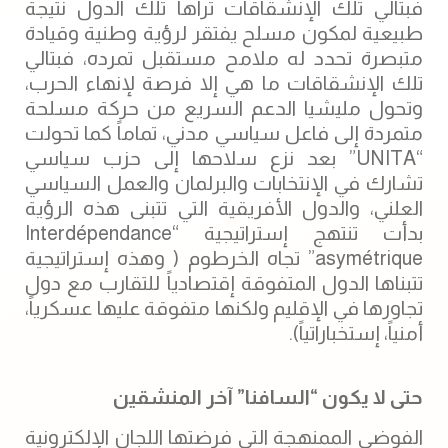
فبتالي تلك الإنشقاقات تراها تلك الدول نتيجة
طبيعية لمكون مسلح يفتقر لرؤية وطنية وقيادة
متبصرة تحدد له ملامح مستقبل تمرده، فبتالي
تلك الإنشقاقات ما هي إلا فرصة لإنهاء الحرب،
وتحول مليشيا الدعم السريع من حركة مسلحة
متمردة إلى فاعل سياسي مدني، تماماً كما تحولت
“UNITA” بعد نزع سلاحها إلى حزب سياسي
تشارك في الإنتخابات والبرلمان والعمل السياسي
العلني، والدول الأفريقية التي تتبنى هذه الرؤية
بدأت تنتهج إستراتيجية “Interdépendance
asymétrique” تجاه الخرطوم ( وهذه إستراتيجية
تتبناها الدول المتفوقة إقتصادياً للتقارب مع دول
تجاورها في الإقليم ولكنها متفوقة عليها عسكرياً،
أمنياً، إستخباراتياً).
حتى لا يكون “السافنا” آخر المنشقين
الفوضى الممنهجة التي فرضتها اللجان الإلكترونية