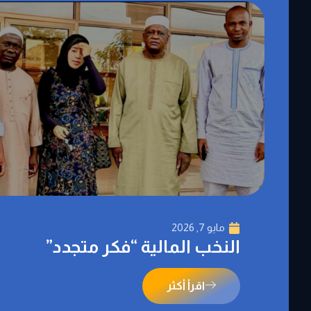
مايو 7, 2026
النخب المالية “فكر متجدد”
اقرأ أكثر