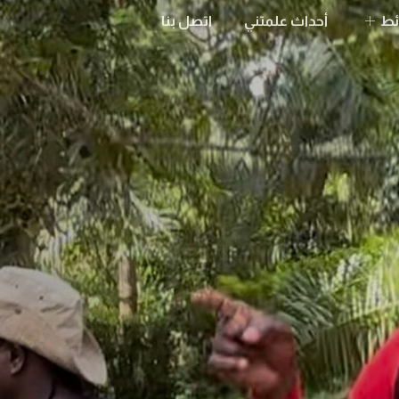
ئط
أحداث علمتني
اتصل بنا