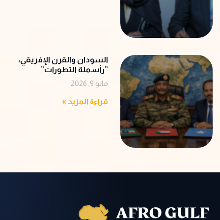
‬‭”‬رأسملة‭ ‬التطورات‭”‬
مايو 9, 2026
قراءة المزيد »