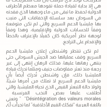
هي إلا بداية لقيادة حملة تقودها معظم الأطراف
الدولية لحفظ ما تبقى من ماء وجهها الذي فقدته
في السودان بعد سلسلة الإخفاقات التي منيت
بها مليشيا الدعم السريع والتي لم تكن متوقعة
وفقاً للحسابات الدولية والإقليمية، وهذا وفقاً
لوجهة نظر أمريكية كان كفيلاً بالإعتراف بالخطأ
والإقدام على التراجع.
‏ لم تكن تنتظر ‫واشنطن إعلان مليشيا ‫الدعم
السريع وقف عملياتها ضد ‫الجيش السوداني حتى
ينتهي رهانها عليها، فذلك الرهان إنتهى إلى غير
رجعة منذ تعثر مفاوضات جنيف ومثلما تدرك قيادة
المليشيا ذلك، فإن واشنطن تُدرك أيضاً بأن
مليشيا الدعم السريع لا تملك من أمرها شيئاً،
ولولا حالة التبعثر القيمي الذي تحياه المليشيا، والتي
أطلقت عليها بعض النخب الفرنسية
Désintégration des valeurs morales” ” وتعني
باللغة العربية “تفكك القيم الأخلاقية” لما تجرأت أي