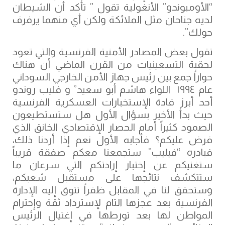
“الأومبوندو” الأنغولية تقول ” تأكد أن الشيطان
لديه جناحان مثل الملائكة ولكن أي منهما يرفرف
حولك”.
‏تقول بعض المصادر الأمنية الفرنسية والتي تعود
لحقبة التسعينيات من القرن الماضي أن هناك
حواراً جمع بين رئيس جهاز الأمن الخارجي السوداني
عام ١٩٩٤ اللواء هاشم أبو سعيد” و فليب روندو
أحد أبرز قادة الإستخبارات العسكرية الفرنسية
حيث بدأ الأخير بسؤال الأول هل ستستطيعون
الصمود كثيراً أمام الحصار الإقتصادي الخانق الذي
فرض عليكم؟ فأجابه الأول نعم إذا أردنا ذلك،
فبادره “فيليب” ستجمعنا معكم صفقة قريباً
ستغنيكم عن إختبار إرادتكم التي سرعان ما
ستتكشف نتائجها على مستقبل شعبكم،
وستحقق لنا في المقابل ظفراً تتوق إليه الإدارة
الفرنسية بعد عجزها التام لإسترداد ثقة وإحترام
المواطن لها بعد تورطها في إغتيال الرئيس