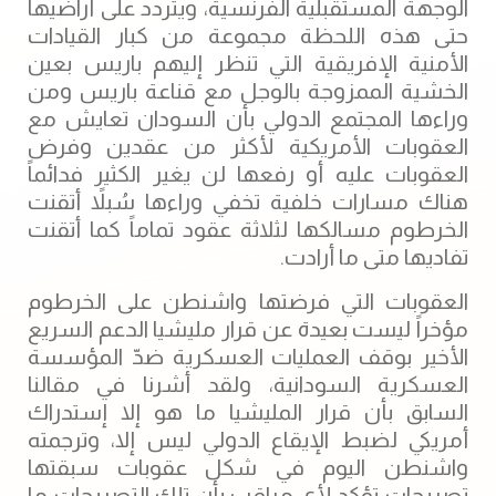
الوجهة المستقبلية الفرنسية، ويتردد على أراضيها
حتى هذه اللحظة مجموعة من كبار القيادات
الأمنية الإفريقية التي تنظر إليهم باريس بعين
الخشية الممزوجة بالوجل مع قناعة باريس ومن
وراءها المجتمع الدولي بأن السودان تعايش مع
العقوبات الأمريكية لأكثر من عقدين وفرض
العقوبات عليه أو رفعها لن يغير الكثير فدائماً
هناك مسارات خلفية تخفي وراءها سُبلاً أتقنت
‫الخرطوم مسالكها لثلاثة عقود تماماً كما أتقنت
تفاديها متى ما أرادت.
‏العقوبات التي فرضتها ‫واشنطن على الخرطوم
مؤخراً ليست بعيدة عن قرار مليشيا الدعم السريع
الأخير بوقف العمليات العسكرية ضدّ المؤسسة
العسكرية السودانية، ولقد أشرنا في مقالنا
السابق بأن قرار المليشيا ما هو إلا إستدراك
أمريكي لضبط الإيقاع الدولي ليس إلا، وترجمته
واشنطن اليوم في شكل عقوبات سبقتها
تصريحات تؤكد لأي مراقب بأن تلك التصريحات ما