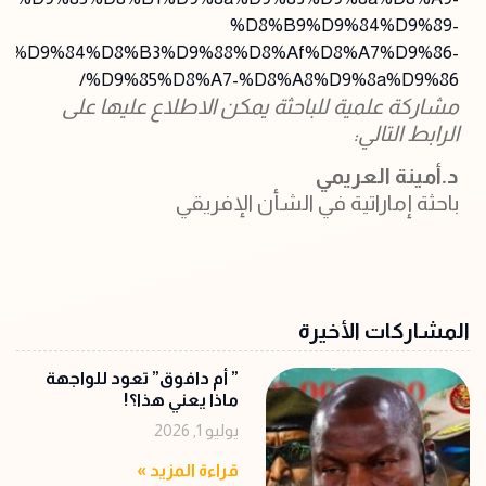
%d8%b9%d9%84%d9%89-
7%d9%84%d8%b3%d9%88%d8%af%d8%a7%d9%86-
%d9%85%d8%a7-%d8%a8%d9%8a%d9%86/
مشاركة علمية للباحثة يمكن الاطلاع عليها على
الرابط التالي:
د.أمينة العريمي
باحثة إماراتية في الشأن الإفريقي
المشاركات الأخيرة
‏” أم دافوق” تعود للواجهة
ماذا يعني هذا؟!
يوليو 1, 2026
قراءة المزيد »