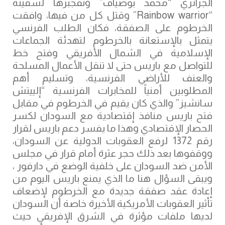
الجزائري “محمد بوضياف” وتفجبرها لسفينة
“Rainbow warrior” وقتل كل من فيها، وافقت
الخرطوم على الصفقة، فكان الطلب الفرنسي
يتمثل بالإستعانة بالخرطوم لتهدئة الجماعات
الإسلامية في الشمال الأفريقي وفتح خط
للتواصل مع باريس حتى لا تنقل الأعمال المسلحة
والعنف للأراضي الفرنسية، وتسليم أهم
المطلوبين أمنياً للمخابرات الفرنسية “إلييتش
سانشيز” والذي كان يقيم في الخرطوم في مقابل
فتح باريس منافذ إقتصادية مع السودان لكسر
الحصار الإقتصادي وهذا ما يفسر دعم ‫باريس لقرار
رقم 1372 لرفع العقوبات الدولية عن السودان،
ووقفوها بعد ذلك حجر عثرة أمام قرار في مجلس
الأمن ضد السودان على خلفية الوضع في ‫دارفور ،
ويبقى السؤال هنا ما الذي يمنع باريس اليوم من
إعادة عقد صفقة جديدة مع الخرطوم لإضعاف
تأثير العقوبات الأمريكية الأخيرة خاصة أن السودان
لديها ملفات مؤثرة في الشرق الإفريقي حيث