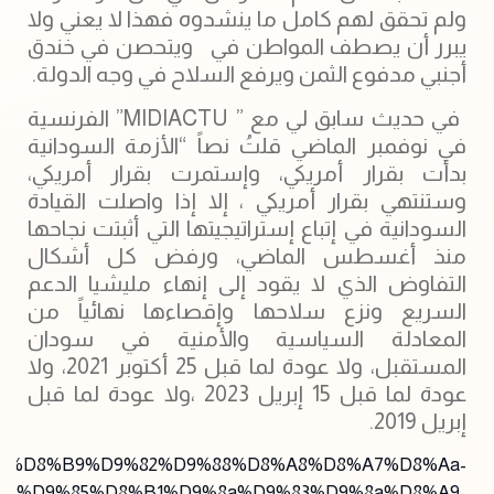
ولم تحقق لهم كامل ما ينشدوه فهذا لا يعني ولا
يبرر أن يصطف المواطن في ويتحصن في خندق
أجنبي مدفوع الثمن ويرفع السلاح في وجه الدولة.
‏ في حديث سابق لي مع ” MIDIACTU” الفرنسية
في نوفمبر الماضي قلتُ نصاً “الأزمة السودانية
بدأت بقرار أمريكي، وإستمرت بقرار أمريكي،
وستنتهي بقرار أمريكي ، إلا إذا واصلت القيادة
السودانية في إتباع إستراتيجيتها التي أثبتت نجاحها
منذ أغسطس الماضي، ورفض كل أشكال
التفاوض الذي لا يقود إلى إنهاء مليشيا الدعم
السريع ونزع سلاحها وإقصاءها نهائياً من
المعادلة السياسية والأمنية في سودان
المستقبل، ولا عودة لما قبل 25 أكتوبر 2021، ولا
عودة لما قبل 15 إبريل 2023 ،ولا عودة لما قبل
إبريل 2019.
%d9%84%d8%b9%d9%82%d9%88%d8%a8%d8%a7%d8%aa-
3%d9%85%d8%b1%d9%8a%d9%83%d9%8a%d8%a9-