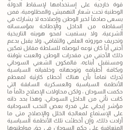
قوة خارجية على إستخدامها لإسقاط الدولة
الوطنية تحت شعار التهميش والمظلومية، فمن
يسعى صادقاً لخير الوطن وإصلاحه لا يشارك في
إسقاطه من الداخل والإطاحة بمؤسساته
الشرعية، ولا يستميت لمحو هويته التاريخية
وتجريف موروثه العلمي والثقافي، ولا يقبل بدعم
أجنبي أياً كان نوعه ليوصله للسلطة مقابل تمكين
ذلك الأجنبي من مقدرات الوطن والعبث بثوابتة
ومستقبل أبناءه، فالمكون الشعبي السوداني
وبكافة أطيافه وتوجهاته وخلفياته السياسية
يُدرك تماماً بأن هناك أخطاء كارثية لمعظم
الأنظمة السياسية والعسكرية السابقة التي
حكمت السودان ، ولكن محاولات الإصلاح دائماً ما
كانت تأتي من الداخل السوداني، وهذا بحد ذاته
مؤشر إيجابي على قدرة بعض النخب السودانية
على الإستماع لمعالجة الخلل والإصلاح متى ما
أرادت ذلك، وإن أخطئت تلك الأنظمة السياسية
المتعاقبة على حكم السودان في حق مواطنوها