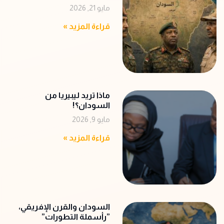
مايو 21, 2026
قراءة المزيد »
ماذا تريد ليبيريا من
السودان؟!
مايو 9, 2026
قراءة المزيد »
‬‭”‬رأسملة‭ ‬التطورات‭”‬