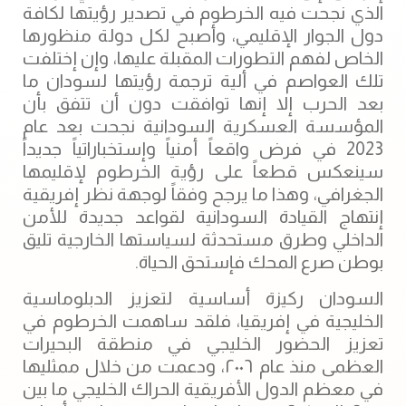
الذي نجحت فيه الخرطوم في تصدير رؤيتها لكافة
دول الجوار الإقليمي، وأصبح لكل دولة منظورها
الخاص لفهم التطورات المقبلة عليها، وإن إختلفت
تلك العواصم في ألية ترجمة رؤيتها لسودان ما
بعد الحرب إلا إنها توافقت دون أن تتفق بأن
المؤسسة العسكرية السودانية نجحت بعد عام
2023 في فرض واقعاً أمنياً وإستخباراتياً جديداً
سينعكس قطعاً على رؤية الخرطوم لإقليمها
الجغرافي، وهذا ما يرجح وفقاً لوجهة نظر إفريقية
إنتهاج القيادة السودانية لقواعد جديدة للأمن
الداخلي وطرق مستحدثة لسياستها الخارجية تليق
بوطن صرع المحك فإستحق الحياة.
السودان ركيزة أساسية لتعزيز الدبلوماسية
الخليجية في إفريقيا، فلقد ساهمت الخرطوم في
تعزيز الحضور الخليجي في منطقة البحيرات
العظمى منذ عام ٢٠٠٦، ودعمت من خلال ممثليها
في معظم الدول الأفريقية الحراك الخليجي ما بين