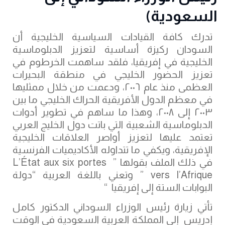
السعودية)
تدرك كافة القيادات السياسية الخليجية أن
السودان ركيزة أساسية لتعزيز الدبلوماسية
الخليجية في إفريقيا، فلقد ساهمت الخرطوم في
تعزيز الحضور الخليجي في منطقة البحيرات
العظمى منذ عام ٢٠٠٦، ودعمت من خلال ممثليها
في معظم الدول الأفريقية الحراك الخليجي ما بين
٢٠٠٣ إلى ٢٠٠٨، وهذا ما ساهم في تطوير أدوات
الدبلوماسية الشعبية التي باتت دول الخليج العربي
تعتمد عليها لتعزيز أواصر العلاقات الخليجية
الإفريقية، ويكفي ما تتداوله الأكاديميات الفرنسية
في ذلك الملف بقولها ” L’État aux six portes
vers l’Afrique ” وتعني باللغة العربية “دولة
البوابات الستة إلى إفريقيا “
تأتي زيارة رئيس الوزراء السوداني الدكتور كامل
إدريس إلى المملكة العربية السعودية في الوقت