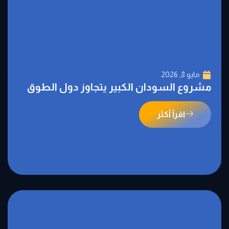
مايو 8, 2026
مشروع‭ ‬السودان‭ ‬الكبير‭ ‬يتجاوز‭ ‬دول‭ ‬الطوق
اقرأ أكثر