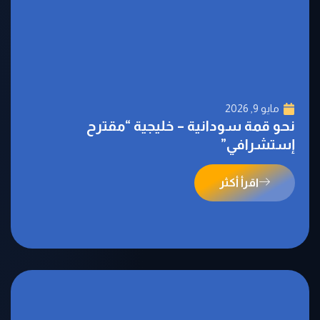
مايو 9, 2026
نحو قمة سودانية – خليجية “مقترح
إستشرافي”
اقرأ أكثر