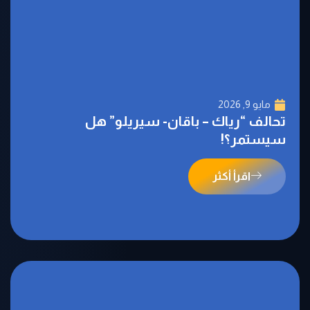
مايو 9, 2026
تحالف “رياك – باقان- سيريلو” هل
سيستمر؟!
اقرأ أكثر