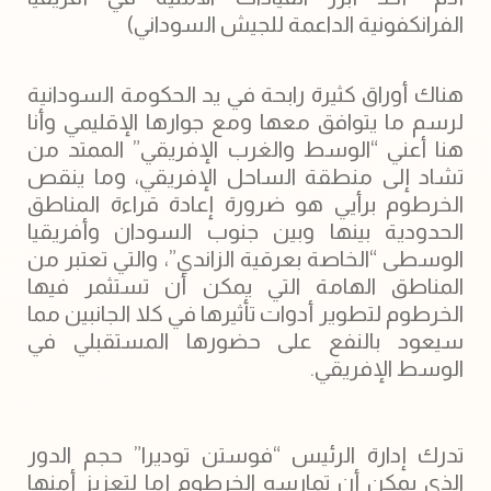
أفريقيا الوسطى “FPRC” بقيادة الجنرال نور الدين
أدم “أحد أبرز القيادات الأمنية في أفريقيا
الفرانكفونية الداعمة للجيش السوداني)
‏هناك أوراق كثيرة رابحة في يد الحكومة السودانية
لرسم ما يتوافق معها ومع جوارها الإقليمي وأنا
هنا أعني “الوسط والغرب الإفريقي” الممتد من
تشاد إلى منطقة الساحل الإفريقي، وما ينقص
الخرطوم برأيي هو ضرورة إعادة قراءة المناطق
الحدودية بينها وبين جنوب السودان وأفريقيا
الوسطى “الخاصة بعرقية الزاندي”، والتي تعتبر من
المناطق الهامة التي يمكن أن تستثمر فيها
الخرطوم لتطوير أدوات تأثيرها في كلا الجانبين مما
سيعود بالنفع على حضورها المستقبلي في
الوسط الإفريقي.