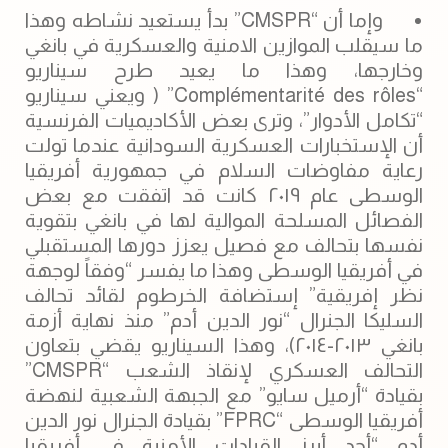
وإما أن “CMSPR” بدأ يستعيد نشاطه وهذا
ما سيقلب الموازين الامنية والعسكرية في بانغي
وخارجها، وهذا ما يعيد طرح سيناريو
“Complémentarité des rôles” ( ويعني سيناريو
“تكامل الأدوار”، وترى بعض الأكاديميات الفرنسية
أن الإستخبارات العسكرية السودانية عندما تولت
رعاية مفاوضات السلام في جمهورية أفريقيا
الوسطى عام ٢٠١٩ كانت قد اتفقت مع بعض
الفصائل المسلحة الموالية لها في بانغي بتقوية
نفسها بتحالف مع فصيل يعزز دورها المستقبلي
في أفريقيا الوسطى وهذا ما يفسر “وفقاً لوجهة
نظر إفريقية” إستضافة الخرطوم لقائد تحالف
السليكا الجنرال “نور الدين أدم” منذ نهاية أزمة
بانغي ٢٠١٣-٢٠١٤)، وهذا السيناريو يقضي بتعاون
التحالف العسكري لإنقاذ الشعب “CMSPR”
بقيادة “أرميل سايو” مع ‏الجبهة الشعبية لنهضة