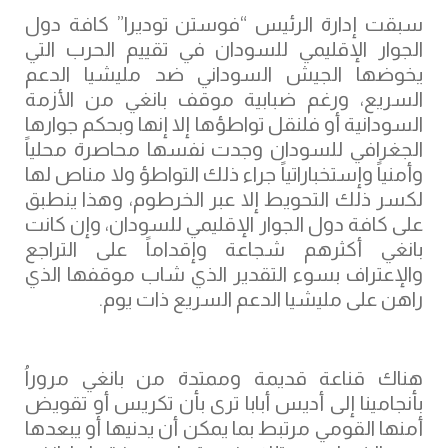
‏سبقت إدارة الرئيس “فوستن توديرا” كافة دول
الجوار الإقليمي للسودان في تقييم الحرب التي
يخوضها الجيش السوداني ضد مليشيا الدعم
السريع، ورغم ضبابية موقف بانغي من الأزمة
السودانية أو فلنقل تواطؤها إلا إنها وبحكم جوارها
الجغرافي للسودان وجدت نفسها محاصرة محلياً
وأمنياً وإستخباراتياً جراء ذلك التواطؤ ولا مناص لها
لكسر ذلك التحويط إلا عبر الخرطوم، وهذا ينطبق
على كافة دول الجوار الإقليمي للسودان، وإن كانت
بانغي أكثرهم شجاعة وإقداماً على التراجع
والإعتراف بسوء التقدير الذي شاب موقفها الذي
راهن على مليشيا الدعم السريع ذات يوم.
‏هناك قناعة قديمة وممتدة من بانغي مروراُ
بأنجامينا إلى أديس أبابا ترى بأن تكريس أو تقويض