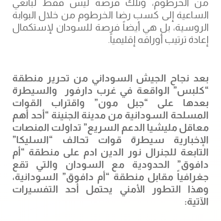
أمنها القومي مرتبط بما يمكن أن يدنيها أو يبعدها
من الخرطوم، وتلك فرصة ليس فقط لبانغي
الساعية إلى كسب رضا الخرطوم من خلال البوابة
الروسية، بل هي أيضاً فرصة للسودان لإستكمال
إعادة ترتيب أوراقه إقليمياً.
بعد نجاح الجيش السوداني من تحرير منطقة
“كلبس” الواقعة في غرب دارفور والسيطرة
بعدها على “جبل مون” واقتراب القوات
المسلحة السودانية من مدينة الجنينة “أحد أهم
معاقل مليشيا الدعم السريع” تداولت المنصات
الإخبارية سيطرة قوات تحالف “السليكا”
التابعة للجنرال نور الدين ادم على منطقة “أم
دافوق” الحدودية مع السودان والتي تقع
جغرافياً مقابل منطقة “أم دافوق” السودانية،
وهذا التطور الأمني يحتمل أحد التفسيرات
الآتية: