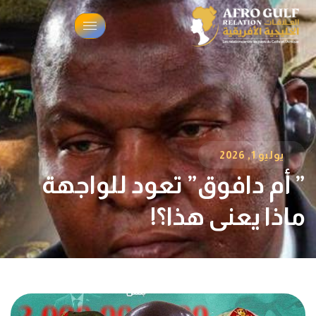
يوليو 1, 2026
‏” أم دافوق” تعود للواجهة
ماذا يعني هذا؟!