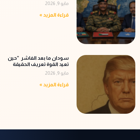
‬‭”‬رأسملة‭ ‬التطورات‭”‬
مايو 9, 2026
قراءة المزيد »
سودان ما بعد الفاشر “حين
تعيد القوة تعريف الحقيقة
مايو 9, 2026
قراءة المزيد »