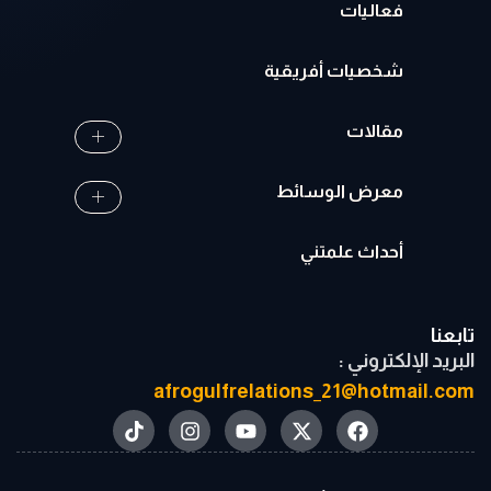
فعاليات
شخصيات أفريقية
مقالات
معرض الوسائط
أحداث علمتني
تابعنا
البريد الإلكتروني :
afrogulfrelations_21@hotmail.com