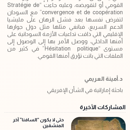
‏تدرك إدارة الرئيس “فوستن توديرا” حجم الدور
الذي يمكن أن تمارسه الخرطوم إما لتعزيز أمنها
القومي أو لتقويضه، وعليه جاءت “Stratégie de
convergence et de coopération” مع السودان
لتفرض نفسها بعد فشل الرهان على مليشيا
الدعم السريع، فبانغي مثلها مثل دول جوارها
الإقليمي التي ذاقت تداعيات الأزمة السودانية على
أمنها الداخلي، ووصل الأمر بها إلى الوصول إلى
مستوى “Hésitation politique” في كثير من
الملفات التي باتت تؤرق أمنها القومي.
د.أمينة العريمي
باحثة إماراتية في الشأن الإفريقي
المشاركات الأخيرة
حتى لا يكون “السافنا” آخر