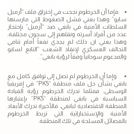
فإما أن الخرطوم نجحت في إختراق ملف “أرميل
سايو” وهذا يعني فشل الضغوط التي مارستها
السلطات الأمنية في بانغي ضد “أرميل” بإحتجاز
عدد من أفراد أسرته ونقلهم إلى سجون مختلفة،
وهذا يعني ان ذلك لم يجدي نفعاً أمام تنامي
التحالف العسكري لإنقاذ الشعب “التابع لسايو
والمدعوم سودانياً وفقاً لرؤية بانغي”.
وإما أن الخرطوم لم تصل إلى توافق كامل مع
بانغي بشأن حل ملف منطقة “PK5” في إفريقيا
الوسطى، فمثلما تدرك الخرطوم رؤية القيادة
السياسية في بانغي لمنطقة “PK5” بإعتبارها
المنطقة الاقتصادية لبانغي، فالأخيرة تدرك الأبعاد
الأمنية والإستخباراتية التي تربط الخرطوم
بالفصائل المسلحة في تلك المنطقة.